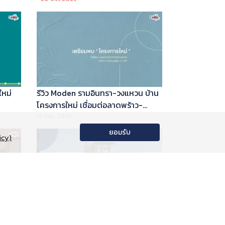
ใหม่
รีวิว Moden รามอินทรา-วงแหวน บ้าน
โครงการใหม่ เชื่อมต่อลาดพร้าว-
พระราม 9
12 Sep 2025
ยอมรับ
icy)
อนโด
รีวิว Phyll Phahol 59 Station คอน
าลัย
โดใหม่ติดรถไฟฟ้า จาก Central