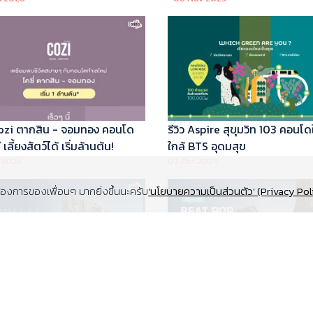
 Cozi ตากสิน - จอมทอง คอนโด
รีวิว Aspire สุขุมวิท 103 คอนโด
เลี้ยงสัตว์ได้ เริ่มล้านต้น!
ใกล้ BTS อุดมสุข
 2025
02 Oct 2025
งการของเพื่อนๆ มากยิ่งขึ้นนะครับ
'นโยบายความเป็นส่วนตัว' (Privacy Pol
Supalai Elite สุขุมวิท 39 คอนโด
รีวิว Beat Pop รัชดา-เกษตร ค
y ทำเล Super Prime ที่จอดรถ
Low Rise Pet Friendly ใกล้มห