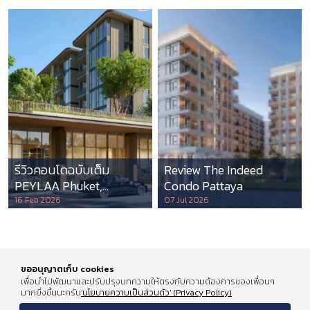
รีวิวคอนโดฉบับเต็ม
Review The Indeed
PEYLAA Phuket,
Condo Pattaya
Autograph Collection
16 Feb 2026
07 Jul 2026
Residences แห่งแรกใน
เอเชีย ที่บริหารโดย
Marriott International
ขออนุญาตเก็บ cookies
เพื่อนำไปพัฒนาและปรับปรุงบทความให้ตรงกับความต้องการของเพื่อนๆ
มากยิ่งขึ้นนะครับ
'นโยบายความเป็นส่วนตัว' (Privacy Policy)