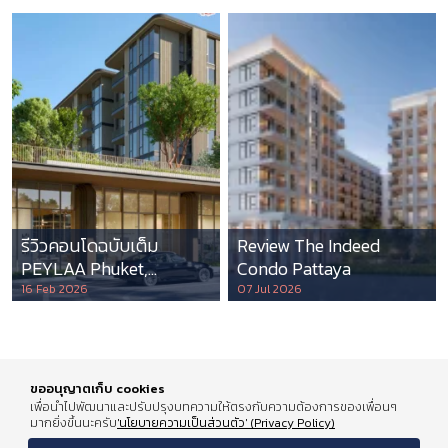
รีวิวคอนโดฉบับเต็ม
Review The Indeed
PEYLAA Phuket,
Condo Pattaya
Autograph Collection
16 Feb 2026
07 Jul 2026
Residences แห่งแรกใน
เอเชีย ที่บริหารโดย
Marriott International
ขออนุญาตเก็บ cookies
เพื่อนำไปพัฒนาและปรับปรุงบทความให้ตรงกับความต้องการของเพื่อนๆ
มากยิ่งขึ้นนะครับ
'นโยบายความเป็นส่วนตัว' (Privacy Policy)