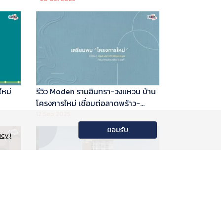
ใหม่
รีวิว Moden รามอินทรา-วงแหวน บ้าน
โครงการใหม่ เชื่อมต่อลาดพร้าว-
พระราม 9
12 Sep 2025
ยอมรับ
icy)
อนโด
รีวิว Phyll Phahol 59 Station คอน
าลัย
โดใหม่ติดรถไฟฟ้า จาก Central