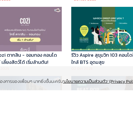
 Cozi ตากสิน - จอมทอง คอนโด
รีวิว Aspire สุขุมวิท 103 คอนโด
เลี้ยงสัตว์ได้ เริ่มล้านต้น!
ใกล้ BTS อุดมสุข
 2025
02 Oct 2025
งการของเพื่อนๆ มากยิ่งขึ้นนะครับ
'นโยบายความเป็นส่วนตัว' (Privacy Pol
Supalai Elite สุขุมวิท 39 คอนโด
รีวิว Beat Pop รัชดา-เกษตร ค
y ทำเล Super Prime ที่จอดรถ
Low Rise Pet Friendly ใกล้มห