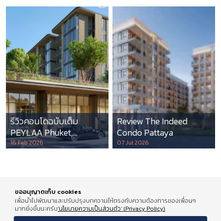
รีวิวคอนโดฉบับเต็ม
Review The Indeed
PEYLAA Phuket,
Condo Pattaya
Autograph Collection
16 Feb 2026
07 Jul 2026
Residences แห่งแรกใน
เอเชีย ที่บริหารโดย
Marriott International
ขออนุญาตเก็บ cookies
เพื่อนำไปพัฒนาและปรับปรุงบทความให้ตรงกับความต้องการของเพื่อนๆ
มากยิ่งขึ้นนะครับ
'นโยบายความเป็นส่วนตัว' (Privacy Policy)