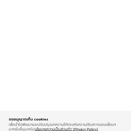
รีวิวคอนโดฉบับเต็ม
Review The Indeed
PEYLAA Phuket,
Condo Pattaya
Autograph Collection
16 Feb 2026
07 Jul 2026
Residences แห่งแรกใน
เอเชีย ที่บริหารโดย
Marriott International
ขออนุญาตเก็บ cookies
เพื่อนำไปพัฒนาและปรับปรุงบทความให้ตรงกับความต้องการของเพื่อนๆ
มากยิ่งขึ้นนะครับ
'นโยบายความเป็นส่วนตัว' (Privacy Policy)