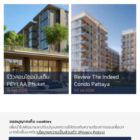
รีวิวคอนโดฉบับเต็ม
Review The Indeed
PEYLAA Phuket,
Condo Pattaya
Autograph Collection
16 Feb 2026
07 Jul 2026
Residences แห่งแรกใน
เอเชีย ที่บริหารโดย
Marriott International
ขออนุญาตเก็บ cookies
เพื่อนำไปพัฒนาและปรับปรุงบทความให้ตรงกับความต้องการของเพื่อนๆ
มากยิ่งขึ้นนะครับ
'นโยบายความเป็นส่วนตัว' (Privacy Policy)