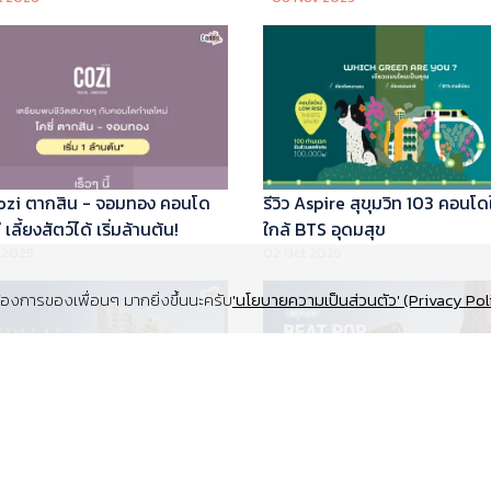
 Cozi ตากสิน - จอมทอง คอนโด
รีวิว Aspire สุขุมวิท 103 คอนโด
เลี้ยงสัตว์ได้ เริ่มล้านต้น!
ใกล้ BTS อุดมสุข
 2025
02 Oct 2025
งการของเพื่อนๆ มากยิ่งขึ้นนะครับ
'นโยบายความเป็นส่วนตัว' (Privacy Pol
Supalai Elite สุขุมวิท 39 คอนโด
รีวิว Beat Pop รัชดา-เกษตร ค
y ทำเล Super Prime ที่จอดรถ
Low Rise Pet Friendly ใกล้มห