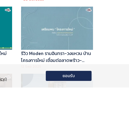
ใหม่
รีวิว Moden รามอินทรา-วงแหวน บ้าน
โครงการใหม่ เชื่อมต่อลาดพร้าว-
พระราม 9
12 Sep 2025
ยอมรับ
icy)
อนโด
รีวิว Phyll Phahol 59 Station คอน
าลัย
โดใหม่ติดรถไฟฟ้า จาก Central