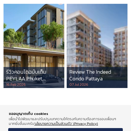
รีวิวคอนโดฉบับเต็ม
Review The Indeed
PEYLAA Phuket,
Condo Pattaya
Autograph Collection
16 Feb 2026
07 Jul 2026
Residences แห่งแรกใน
เอเชีย ที่บริหารโดย
Marriott International
ขออนุญาตเก็บ cookies
เพื่อนำไปพัฒนาและปรับปรุงบทความให้ตรงกับความต้องการของเพื่อนๆ
มากยิ่งขึ้นนะครับ
'นโยบายความเป็นส่วนตัว' (Privacy Policy)